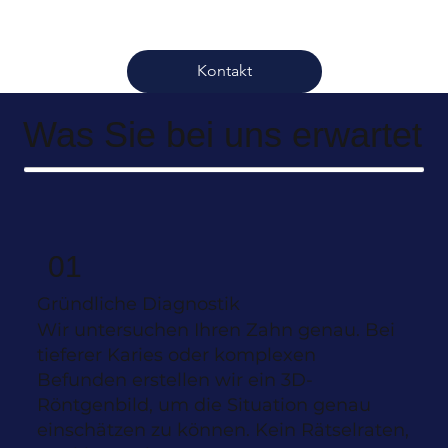
Kontakt
Was Sie bei uns erwartet
01
Gründliche Diagnostik
Wir untersuchen Ihren Zahn genau. Bei
tieferer Karies oder komplexen
Befunden erstellen wir ein 3D-
Röntgenbild, um die Situation genau
einschätzen zu können. Kein Rätselraten,