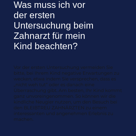
Was muss ich vor
der ersten
Untersuchung beim
Zahnarzt für mein
Kind beachten?
Vor der ersten Untersuchung vermeiden Sie
bitte, bei Ihrem Kind negative Erwartungen zu
wecken, etwa indem Sie versprechen, dass es
„nicht weh tut“ oder es danach eine
Überraschung gibt. Am besten, Ihr Kind kommt
ganz unvoreingenommen. So können wir die
kindliche Neugier nutzen, um den Besuch bei
den BLEIBTREU ZAHNÄRZTEN zu einem
interessanten und angenehmen Erlebnis zu
machen.